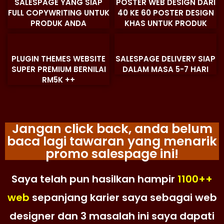
SALESPAGE YANG SIAP
POSTER WEB DESIGN DARI
FULL COPYWRITING UNTUK
40 KE 60 POSTER DESIGN
PRODUK ANDA
KHAS UNTUK PRODUK
PLUGIN THEMES WEBSITE
SALESPAGE DELIVERY SIAP
SUPER PREMIUM BERNILAI
DALAM MASA 5-7 HARI
RM5K ++
Jangan click back, anda belum
baca lagi tawaran yang menarik
promo salespage ini!
Saya telah pun hasilkan hampir
1100++
web
sepanjang karier saya sebagai web
designer dan 3 masalah ini saya dapati