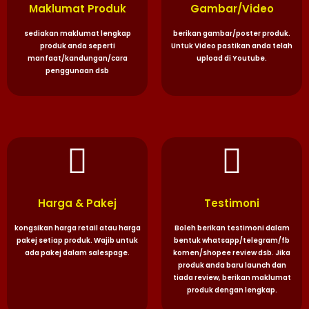
Maklumat Produk
Gambar/Video
sediakan maklumat lengkap
berikan gambar/poster produk.
produk anda seperti
Untuk Video pastikan anda telah
manfaat/kandungan/cara
upload di Youtube.
penggunaan dsb
Harga & Pakej
Testimoni
kongsikan harga retail atau harga
Boleh berikan testimoni dalam
pakej setiap produk. Wajib untuk
bentuk whatsapp/telegram/fb
ada pakej dalam salespage.
komen/shopee review dsb. Jika
produk anda baru launch dan
tiada review, berikan maklumat
produk dengan lengkap.